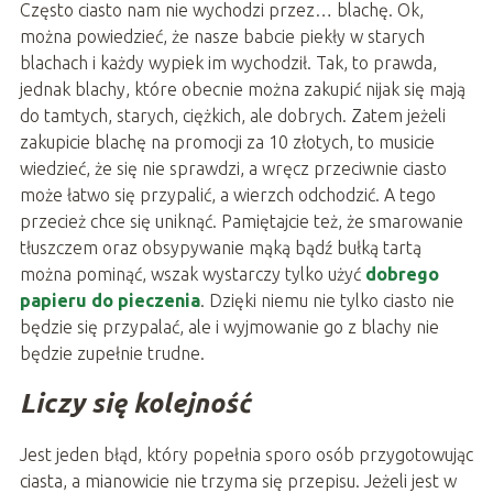
Często ciasto nam nie wychodzi przez… blachę. Ok,
można powiedzieć, że nasze babcie piekły w starych
blachach i każdy wypiek im wychodził. Tak, to prawda,
jednak blachy, które obecnie można zakupić nijak się mają
do tamtych, starych, ciężkich, ale dobrych. Zatem jeżeli
zakupicie blachę na promocji za 10 złotych, to musicie
wiedzieć, że się nie sprawdzi, a wręcz przeciwnie ciasto
może łatwo się przypalić, a wierzch odchodzić. A tego
przecież chce się uniknąć. Pamiętajcie też, że smarowanie
tłuszczem oraz obsypywanie mąką bądź bułką tartą
można pominąć, wszak wystarczy tylko użyć
dobrego
papieru do pieczenia
. Dzięki niemu nie tylko ciasto nie
będzie się przypalać, ale i wyjmowanie go z blachy nie
będzie zupełnie trudne.
Liczy się kolejność
Jest jeden błąd, który popełnia sporo osób przygotowując
ciasta, a mianowicie nie trzyma się przepisu. Jeżeli jest w