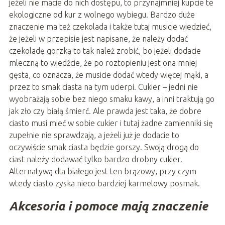
jeżeli nie macie do nich dostępu, to przynajmniej kupcie te
ekologiczne od kur z wolnego wybiegu. Bardzo duże
znaczenie ma też czekolada i także tutaj musicie wiedzieć,
że jeżeli w przepisie jest napisane, że należy dodać
czekoladę gorzką to tak należ zrobić, bo jeżeli dodacie
mleczną to wiedźcie, że po roztopieniu jest ona mniej
gęsta, co oznacza, że musicie dodać wtedy więcej mąki, a
przez to smak ciasta na tym ucierpi. Cukier – jedni nie
wyobrażają sobie bez niego smaku kawy, a inni traktują go
jak zło czy białą śmierć. Ale prawda jest taka, że dobre
ciasto musi mieć w sobie cukier i tutaj żadne zamienniki się
zupełnie nie sprawdzają, a jeżeli już je dodacie to
oczywiście smak ciasta będzie gorszy. Swoją drogą do
ciast należy dodawać tylko bardzo drobny cukier.
Alternatywą dla białego jest ten brązowy, przy czym
wtedy ciasto zyska nieco bardziej karmelowy posmak.
Akcesoria i pomoce mają znaczenie