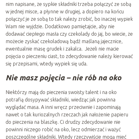
nim napisane, że sypkie składniki trzeba połączyć ze sobą
w jednej misce, a płynne w drugiej, a dopiero na końcu
połączyć je ze sobą to tak należy zrobić, bo inaczej wypiek
Wam nie wyjdzie. Dodatkowo pamiętajcie, aby nie
dodawać ciepłego masła czy czekolady do jaj, bo wiecie, że
możecie zyskać czekoladową bądź maślaną jajecznice,
ewentualnie masę grudek i zakalca. Jeżeli nie macie
pojęcia o pieczeniu ciast, to zdecydowanie należy kierować
się przepisami, wtedy wypiek się uda.
Nie masz pojęcia – nie rób na oko
Niektórzy mają do pieczenia swoisty talent i na oko
potrafią dosypywać składniki, wiedząc jak powinna
wyglądać masa. A inni wręcz przeciwnie i zapominają
nawet o tak kuriozalnych rzeczach jak nałożenie papieru
do pieczenia na blaszkę. Ci drudzy zdecydowanie nie
powinni niczego robić na oko, lecz odmierzać i ważyć
poszczególne składniki. Wtedy rzeczywiście mogą mieć