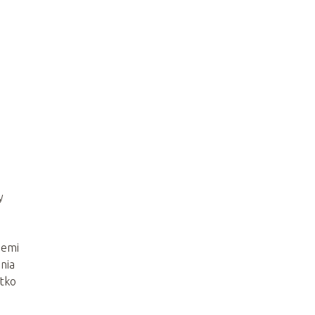
y
iemi
nia
stko