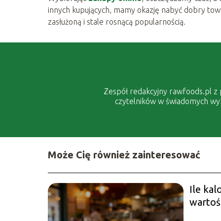
innych kupujących, mamy okazję nabyć dobry towar 
zasłużoną i stale rosnącą popularnością.
Zespół redakcyjny rawfoods.pl z p
czytelników w świadomych wybo
Może Cię również zainteresować
Ile kal
wartoś
popula