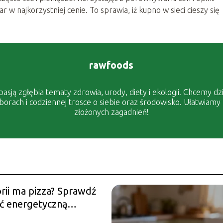
w najkorzystniej cenie. To sprawia, iż kupno w sieci cieszy się
rawfoods
asją zgłębia tematy zdrowia, urody, diety i ekologii. Chcemy dzi
rach i codziennej trosce o siebie oraz środowisko. Ułatwiamy
złożonych zagadnień!
orii ma pizza? Sprawdź
ć energetyczną
rnych rodzajów