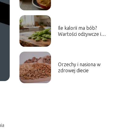
czekoladowe
Ile kalorii ma bób?
Wartości odżywcze i
właściwości
zdrowotne
Orzechy i nasiona w
zdrowej diecie
ia