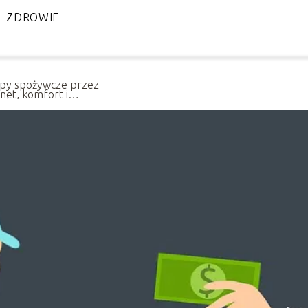
ZDROWIE
py spożywcze przez
rnet, komfort i
oda