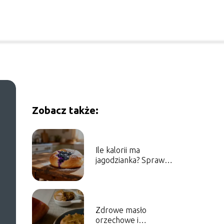
Zobacz także:
Ile kalorii ma
jagodzianka? Sprawdź
wartość odżywczą
wypieku
Zdrowe masło
orzechowe i