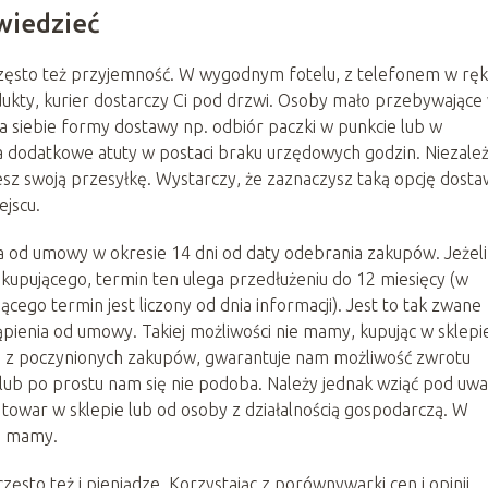
wiedzieć
często też przyjemność. W wygodnym fotelu, z telefonem w ręk
ukty, kurier dostarczy Ci pod drzwi. Osoby mało przebywające
a siebie formy dostawy np. odbiór paczki w punkcie lub w
 dodatkowe atuty w postaci braku urzędowych godzin. Niezależ
esz swoją przesyłkę. Wystarczy, że zaznaczysz taką opcję dosta
jscu.
 od umowy w okresie 14 dni od daty odebrania zakupów. Jeżeli
kupującego, termin ten ulega przedłużeniu do 12 miesięcy (w
ego termin jest liczony od dnia informacji). Jest to tak zwane
ienia od umowy. Takiej możliwości nie mamy, kupując w sklepi
a z poczynionych zakupów, gwarantuje nam możliwość zwrotu
i lub po prostu nam się nie podoba. Należy jednak wziąć pod uw
towar w sklepie lub od osoby z działalnością gospodarczą. W
ie mamy.
zęsto też i pieniądze. Korzystając z porównywarki cen i opinii