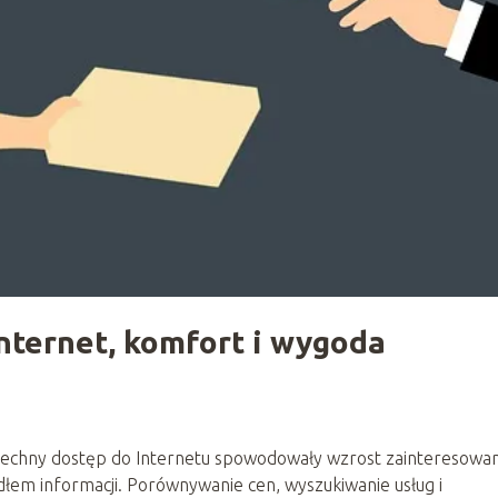
nternet, komfort i wygoda
zechny dostęp do Internetu spowodowały wzrost zainteresowan
ódłem informacji. Porównywanie cen, wyszukiwanie usług i