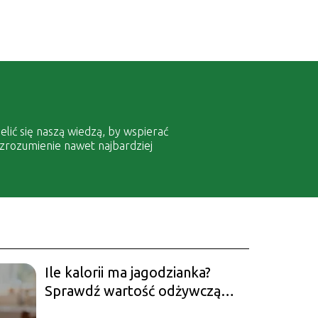
elić się naszą wiedzą, by wspierać
 zrozumienie nawet najbardziej
Ile kalorii ma jagodzianka?
Sprawdź wartość odżywczą
wypieku