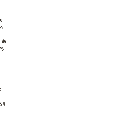
u,
 w
nie
wy i
e
agę