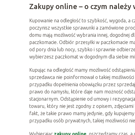
Zakupy online – o czym należy 
Kupowanie na odległość to szybkość, wygoda, a 
poczynisz wszystkie sprawunki a zamówione prod
domu mają możliwość wybrania innej, dogodnej dl
paczkomacie. Odbiór przesyłki w paczkomacie ma
od pory dnia lub nocy, szybko i sprawnie odbierz
wybierzesz paczkomat w dogodnym dla siebie mie
Kupując na odległość mamy możliwość odstąpienia
sprzedawca nie poinformował o takiej możliwości 
przypadku dopełnienia obowiązku przez sprzedając
prawo do namysłu, które daje nam możność odstąp
stacjonarnym. Odstąpienie od umowy i rezygnacj
towaru, który nie jest zgodny z opisem, zdjęciam
fakt, że takie prawo mamy jedynie, gdy kupujemy 
przypadku osób prywatnych, takiej możliwości n
Wybierając
zakupy online
, oszczędzamy czas, a c