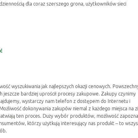
odziennością dla coraz szerszego grona, użytkowników sieci
ć
wość wyszukiwania jak najlepszych okazji cenowych. Powszechn
ch jeszcze bardziej uprościł procesy zakupowe. Zakupy czynimy
znajdujemy, wystarczy nam telefon z dostępem do Internetu i
 Możliwość dokonywania zakupów niemal z każdego miejsca na z
łatwiają ten proces. Duży wybór produktów, możliwość zapozna
konsumentów, którzy użytkują interesujący nas produkt – to wszy
ób.