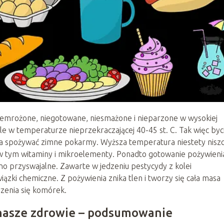
niemrożone, niegotowane, niesmażone i nieparzone w wysokiej
e w temperaturze nieprzekraczającej 40-45 st. C. Tak więc byc
eba spożywać zimne pokarmy. Wyższa temperatura niestety nisz
w tym witaminy i mikroelementy. Ponadto gotowanie pożywieni
rudno przyswajalne. Zawarte w jedzeniu pestycydy z kolei
iązki chemiczne. Z pożywienia znika tlen i tworzy się cała masa
zenia się komórek.
 nasze zdrowie – podsumowanie