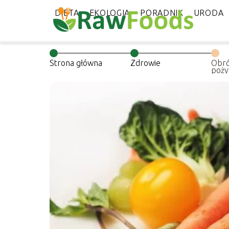
DIETA
EKOLOGIA
PORADNIK
URODA
Strona główna
Zdrowie
Obró
poży
zdro