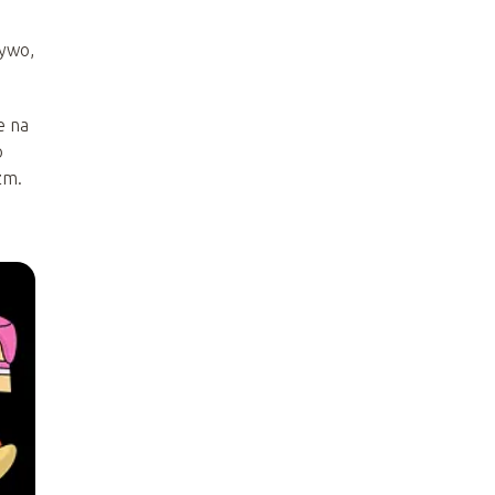
zywo,
e na
o
zm.