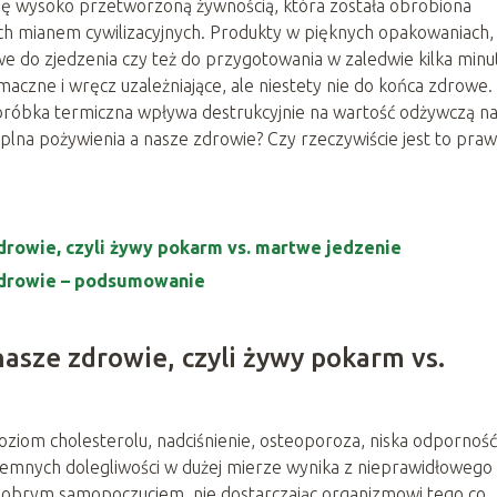
 się wysoko przetworzoną żywnością, która została obrobiona
ch mianem cywilizacyjnych. Produkty w pięknych opakowaniach,
 do zjedzenia czy też do przygotowania w zaledwie kilka minut
zne i wręcz uzależniające, ale niestety nie do końca zdrowe.
obróbka termiczna wpływa destrukcyjnie na wartość odżywczą n
plna pożywienia a nasze zdrowie? Czy rzeczywiście jest to pra
drowie, czyli żywy pokarm vs. martwe jedzenie
zdrowie – podsumowanie
asze zdrowie, czyli żywy pokarm vs.
poziom cholesterolu, nadciśnienie, osteoporoza, niska odporność
jemnych dolegliwości w dużej mierze wynika z nieprawidłowego
i dobrym samopoczuciem, nie dostarczając organizmowi tego co