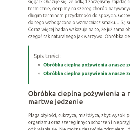
sięgać? Okazuje się, że odkąd zaczęliśmy zajadać
termicznie, cierpimy na szereg chorób nazywany
długim terminem przydatności do spożycia. Gotowe
do tego wzbogacone o wzmacniacz smaku… Są smac
Coraz więcej badań wskazuje na to, że już sama 
czegoś tak naturalnego jak warzywo. Obróbka cie
Spis treści:
Obróbka cieplna pożywienia a nasze z
Obróbka cieplna pożywienia a nasze 
Obróbka cieplna pożywienia a n
martwe jedzenie
Plaga otyłości, cukrzyca, miażdżyca, zbyt wysoki 
organizmu oraz szereg innych schorzeń i nieprzy
odżywiania się. Nie można cieszyć się zdrowiem 