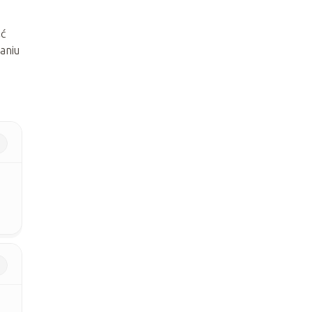
ść
aniu