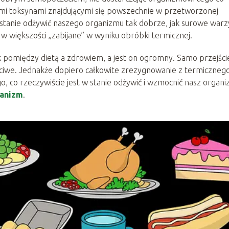
mi toksynami znajdującymi się powszechnie w przetworzonej
stanie odżywić naszego organizmu tak dobrze, jak surowe war
 w większości „zabijane” w wyniku obróbki termicznej.
k pomiędzy dietą a zdrowiem, a jest on ogromny. Samo przejści
ściwe. Jednakże dopiero całkowite zrezygnowanie z termiczneg
o, co rzeczywiście jest w stanie odżywić i wzmocnić nasz organi
ianizm
.