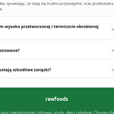
ka, sprawiając, że stają się trudno przyswajalne, oraz przekształca
e.
m wysoko przetworzonej i termicznie obrobionej
gotowane?
wstają szkodliwe związki?
rawfoods
asją zgłębia tematy zdrowia, urody, diety i ekologii. Chcemy dzi