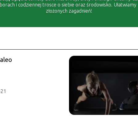
rach i codziennej trosce o siebie oraz środowisko. Ułatwiamy
złożonych zagadnień!
paleo
-21