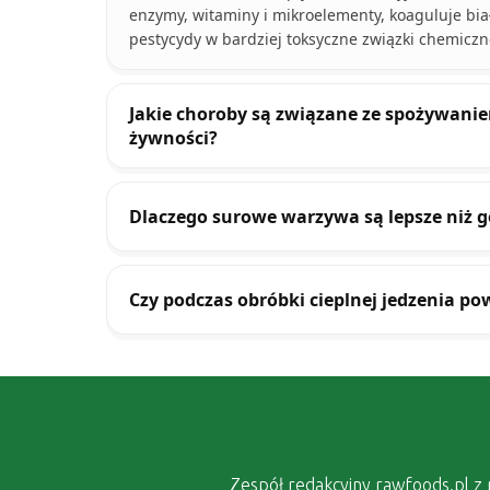
enzymy, witaminy i mikroelementy, koaguluje biał
pestycydy w bardziej toksyczne związki chemiczn
Jakie choroby są związane ze spożywanie
żywności?
Dlaczego surowe warzywa są lepsze niż 
Czy podczas obróbki cieplnej jedzenia po
Zespół redakcyjny rawfoods.pl z p