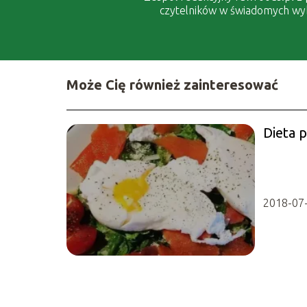
czytelników w świadomych wybo
Może Cię również zainteresować
Dieta 
2018-07