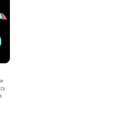
ie
czy
a