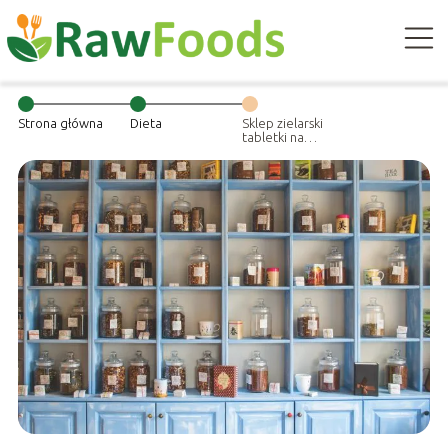
Strona główna
Dieta
Sklep zielarski
tabletki na
odchudzanie –
istotne
informacje