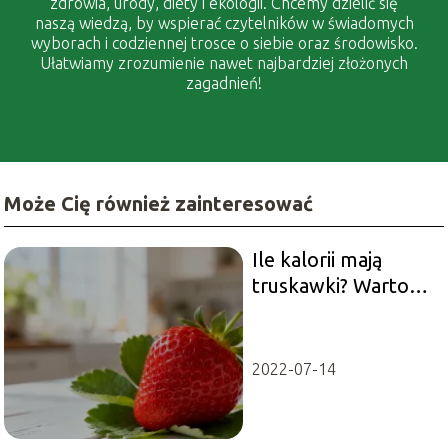
zdrowia, urody, diety i ekologii. Chcemy dzielić się
naszą wiedzą, by wspierać czytelników w świadomych
wyborach i codziennej trosce o siebie oraz środowisko.
Ułatwiamy zrozumienie nawet najbardziej złożonych
zagadnień!
Może Cię również zainteresować
Ile kalorii mają
truskawki? Wartości
odżywcze i
właściwości
2022-07-14