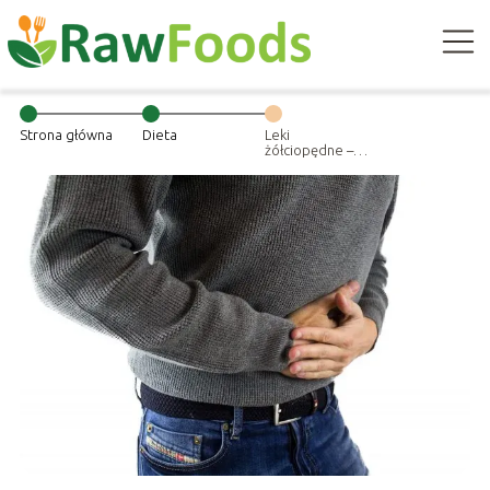
Strona główna
Dieta
Leki
żółciopędne –
pozbądź się
wzdęć!