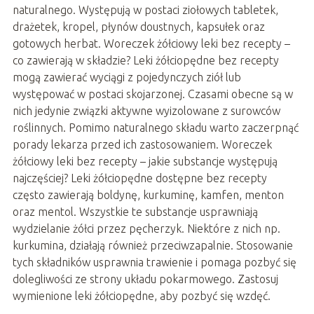
naturalnego. Występują w postaci ziołowych tabletek,
drażetek, kropel, płynów doustnych, kapsułek oraz
gotowych herbat. Woreczek żółciowy leki bez recepty –
co zawierają w składzie? Leki żółciopędne bez recepty
mogą zawierać wyciągi z pojedynczych ziół lub
występować w postaci skojarzonej. Czasami obecne są w
nich jedynie związki aktywne wyizolowane z surowców
roślinnych. Pomimo naturalnego składu warto zaczerpnąć
porady lekarza przed ich zastosowaniem. Woreczek
żółciowy leki bez recepty – jakie substancje występują
najczęściej? Leki żółciopędne dostępne bez recepty
często zawierają boldynę, kurkuminę, kamfen, menton
oraz mentol. Wszystkie te substancje usprawniają
wydzielanie żółci przez pęcherzyk. Niektóre z nich np.
kurkumina, działają również przeciwzapalnie. Stosowanie
tych składników usprawnia trawienie i pomaga pozbyć się
dolegliwości ze strony układu pokarmowego. Zastosuj
wymienione leki żółciopędne, aby pozbyć się wzdęć.