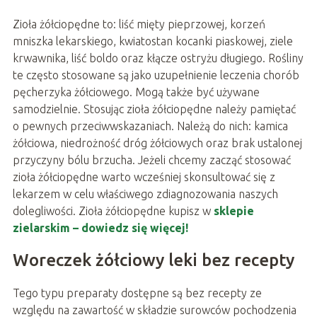
Zioła żółciopędne to: liść mięty pieprzowej, korzeń
mniszka lekarskiego, kwiatostan kocanki piaskowej, ziele
krwawnika, liść boldo oraz kłącze ostryżu długiego. Rośliny
te często stosowane są jako uzupełnienie leczenia chorób
pęcherzyka żółciowego. Mogą także być używane
samodzielnie. Stosując zioła żółciopędne należy pamiętać
o pewnych przeciwwskazaniach. Należą do nich: kamica
żółciowa, niedrożność dróg żółciowych oraz brak ustalonej
przyczyny bólu brzucha. Jeżeli chcemy zacząć stosować
zioła żółciopędne warto wcześniej skonsultować się z
lekarzem w celu właściwego zdiagnozowania naszych
dolegliwości. Zioła żółciopędne kupisz w
sklepie
zielarskim – dowiedz się więcej!
Woreczek żółciowy leki bez recepty
Tego typu preparaty dostępne są bez recepty ze
względu na zawartość w składzie surowców pochodzenia