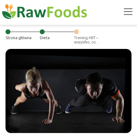
Strona główna
Dieta
Trening HIIT –
wszystko, co
musisz wiedzieć