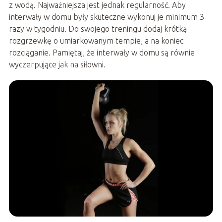
z wodą. Najważniejsza jest jednak regularność. Aby
interwały w domu były skuteczne wykonuj je minimum 3
razy w tygodniu. Do swojego treningu dodaj krótką
rozgrzewkę o umiarkowanym tempie, a na koniec
rozciąganie. Pamiętaj, że interwały w domu są równie
wyczerpujące jak na siłowni.